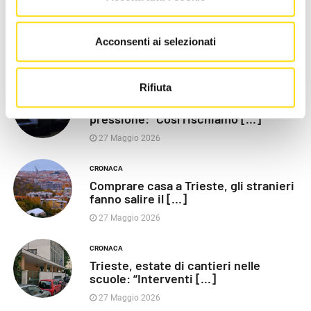
POLITICA
Razza (Lega): “Piazza Libertà va
chiusa”, Vaccarezza [...]
Acconsenti ai selezionati
27 Maggio 2026
Rifiuta
CRONACA
Poliziotti sempre più sotto
pressione: “Così rischiamo [...]
27 Maggio 2026
CRONACA
Comprare casa a Trieste, gli stranieri
fanno salire il [...]
27 Maggio 2026
CRONACA
Trieste, estate di cantieri nelle
scuole: “Interventi [...]
27 Maggio 2026