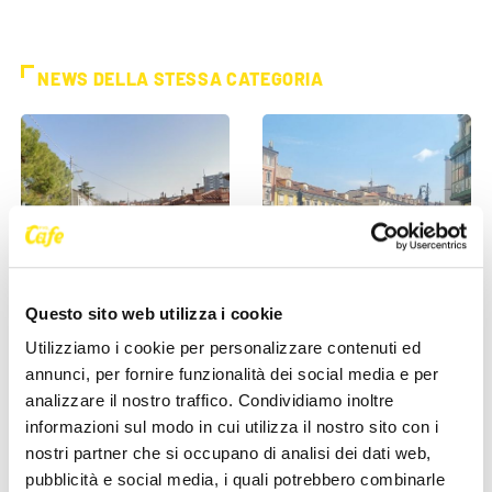
NEWS DELLA STESSA CATEGORIA
SEGNALAZIONI
SEGNALAZIONI
Questo sito web utilizza i cookie
Trieste, allarme viabilità in
“Trecento persone bloccano
Utilizziamo i cookie per personalizzare contenuti ed
via Costalunga: “Slalom tra
una città”: lo sfogo di un
annunci, per fornire funzionalità dei social media e per
auto parcheggiate e [...]
triestino dopo il [...]
analizzare il nostro traffico. Condividiamo inoltre
informazioni sul modo in cui utilizza il nostro sito con i
25 Maggio 2026
19 Maggio 2026
nostri partner che si occupano di analisi dei dati web,
pubblicità e social media, i quali potrebbero combinarle