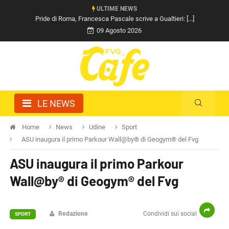
ULTIME NEWS
Pride di Roma, Francesca Pascale scrive a Gualtieri: [...]
09 Agosto 2026
LE NEWS
Home
News
Udine
Sport
ASU inaugura il primo Parkour Wall@by® di Geogym® del Fvg
ASU inaugura il primo Parkour
Wall@by® di Geogym® del Fvg
Redazione
Condividi sui social
SPORT