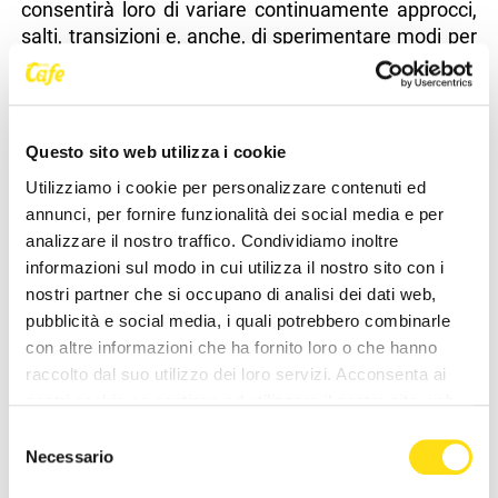
consentirà loro di variare continuamente approcci,
salti, transizioni e, anche, di sperimentare modi per
collegare i gesti tra loro. Potranno costruire con
facilità, all'aria aperta, sequenze dalla più semplice,
fino a quelle più avanzate, sempre in piena
sicurezza, stimolando creatività e voglia di
Questo sito web utilizza i cookie
migliorare», ha precisato Eros Colavizza, tecnico di
Utilizziamo i cookie per personalizzare contenuti ed
parkour dell'ASU.
annunci, per fornire funzionalità dei social media e per
analizzare il nostro traffico. Condividiamo inoltre
informazioni sul modo in cui utilizza il nostro sito con i
nostri partner che si occupano di analisi dei dati web,
pubblicità e social media, i quali potrebbero combinarle
NEWS DELLA STESSA CATEGORIA
con altre informazioni che ha fornito loro o che hanno
raccolto dal suo utilizzo dei loro servizi. Acconsenta ai
nostri cookie se continua ad utilizzare il nostro sito web.
Selezione
Necessario
del
consenso