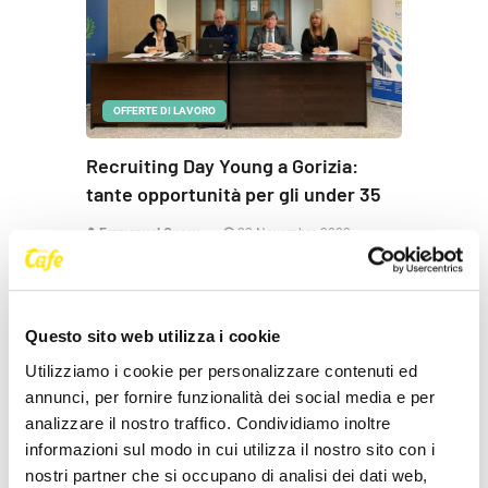
OFFERTE DI LAVORO
Recruiting Day Young a Gorizia:
tante opportunità per gli under 35
Emmanuel Cuccu
22 Novembre 2023
Questo sito web utilizza i cookie
LE PIÙ RECENTI
Utilizziamo i cookie per personalizzare contenuti ed
annunci, per fornire funzionalità dei social media e per
EVENTI
analizzare il nostro traffico. Condividiamo inoltre
Cesare Cremonini il 31 maggio
all'Aeroporto Duca d'Aosta di [...]
informazioni sul modo in cui utilizza il nostro sito con i
nostri partner che si occupano di analisi dei dati web,
29 Gennaio 2026