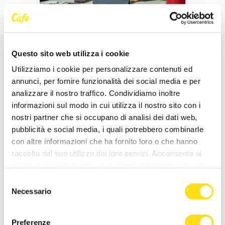
SEGNALAZIONI
Nicole Matteoni: "Sigillo
Questo sito web utilizza i cookie
Trecentesco a Lorenzo Pilat,
Utilizziamo i cookie per personalizzare contenuti ed
Ambasciatore di Trieste nel Mondo"
annunci, per fornire funzionalità dei social media e per
analizzare il nostro traffico. Condividiamo inoltre
Redazione
05 Dicembre 2023
informazioni sul modo in cui utilizza il nostro sito con i
nostri partner che si occupano di analisi dei dati web,
pubblicità e social media, i quali potrebbero combinarle
con altre informazioni che ha fornito loro o che hanno
raccolto dal suo utilizzo dei loro servizi. Acconsenta ai
nostri cookie se continua ad utilizzare il nostro sito web.
Selezione
Necessario
del
consenso
Preferenze
SEGNALAZIONI