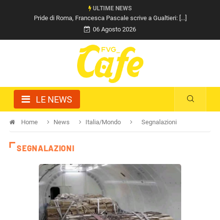
ULTIME NEWS
Razza (Lega): “Piazza Libertà va chiusa”, Vaccarezza [...]
06 Agosto 2026
LE NEWS
Home
News
Italia/Mondo
Segnalazioni
SEGNALAZIONI