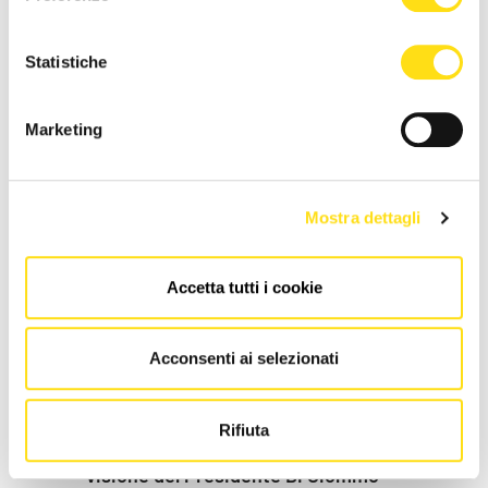
Transizione ecologica: il riscatto dei
Statistiche
Biocarburanti
Redazione
04 Dicembre 2023
Marketing
Mostra dettagli
Accetta tutti i cookie
Acconsenti ai selezionati
SEGNALAZIONI
Rifiuta
Premiata Authos Spa, tributo alla
visione del Presidente Di Ciommo