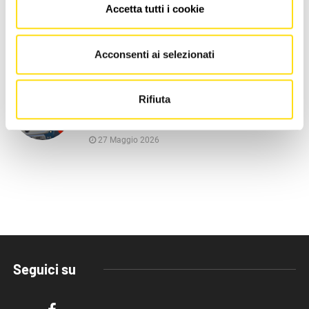
Accetta tutti i cookie
CRONACA
Trieste, estate di cantieri nelle
scuole: “Interventi [...]
Acconsenti ai selezionati
27 Maggio 2026
CRONACA
Rifiuta
Trieste Trasporti supera il Covid:
“Biglietti e passeggeri [...]
27 Maggio 2026
Seguici su