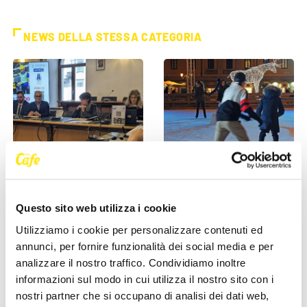
NEWS DELLA STESSA CATEGORIA
OFFERTE DI LAVORO
OFFERTE DI LAVORO
Lavoro: Rosolen, 100 posti in
(OFFERTA DI LAVORO) Si
Questo sito web utilizza i cookie
15 imprese in Carnia e Alto
cerca personale per pista di
Utilizziamo i cookie per personalizzare contenuti ed
Friuli
ghiaccio a Trieste
annunci, per fornire funzionalità dei social media e per
10 Ottobre 2024
29 Novembre 2023
analizzare il nostro traffico. Condividiamo inoltre
informazioni sul modo in cui utilizza il nostro sito con i
nostri partner che si occupano di analisi dei dati web,