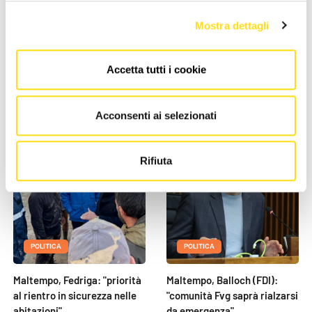
POLITICA
POLITICA
Mostra dettagli
Parte da Monfalcone
Danni maltempo, Fedriga: "in
Accetta tutti i cookie
l’emendamento sulla
Stabilità Fvg 30 mln per
dispersione delle ceneri
comunità Cormons"
17 Dicembre 2025
09 Dicembre 2025
Acconsenti ai selezionati
Rifiuta
POLITICA
POLITICA
Maltempo, Fedriga: "priorità
Maltempo, Balloch (FDI):
al rientro in sicurezza nelle
"comunità Fvg saprà rialzarsi
abitazioni"
da emergenza"