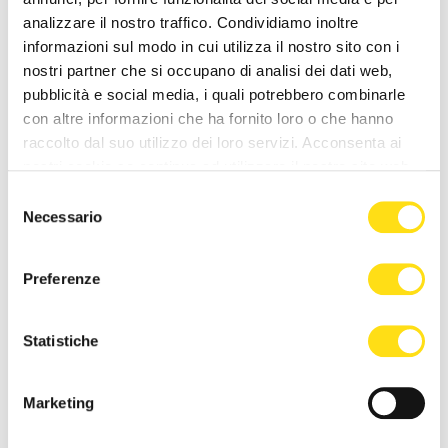
La cerimonia si è chiusa con il "Borderless Party"
analizzare il nostro traffico. Condividiamo inoltre
che, per la quarta volta nel corso di GO!2025, ha
informazioni sul modo in cui utilizza il nostro sito con i
riunito suoni, arte e persone di diverse nazionalità
nostri partner che si occupano di analisi dei dati web,
tra i due confini: un mix di musica internazionale
pubblicità e social media, i quali potrebbero combinarle
affidata al noto dj tedesco Fritz Kalkbrenner
con altre informazioni che ha fornito loro o che hanno
assieme allo sloveno Nick Nicce, all'italiano Riki G e
raccolto dal suo utilizzo dei loro servizi. Acconsenta ai
Unum Sound e allo slovacco Fallgrapp.
nostri cookie se continua ad utilizzare il nostro sito web.
Selezione
Necessario
del
consenso
Preferenze
NEWS DELLA STESSA CATEGORIA
Statistiche
Marketing