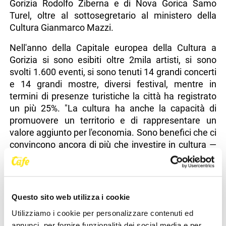
Gorizia Rodolfo Ziberna e di Nova Gorica Samo
Turel, oltre al sottosegretario al ministero della
Cultura Gianmarco Mazzi.
Nell'anno della Capitale europea della Cultura a
Gorizia si sono esibiti oltre 2mila artisti, si sono
svolti 1.600 eventi, si sono tenuti 14 grandi concerti
e 14 grandi mostre, diversi festival, mentre in
termini di presenze turistiche la città ha registrato
un più 25%. "La cultura ha anche la capacità di
promuovere un territorio e di rappresentare un
valore aggiunto per l'economia. Sono benefici che ci
convincono ancora di più che investire in cultura —
e la nostra Regione è quella che in Italia investe
maggiormente — sia una scelta strategica di
grande importanza, con ricadute positive. La
cultura, d'altra parte, è uno straordinario strumento
Questo sito web utilizza i cookie
per contribuire a creare luoghi dove sia più bello
Utilizziamo i cookie per personalizzare contenuti ed
vivere" ha concluso Anzil.
annunci, per fornire funzionalità dei social media e per