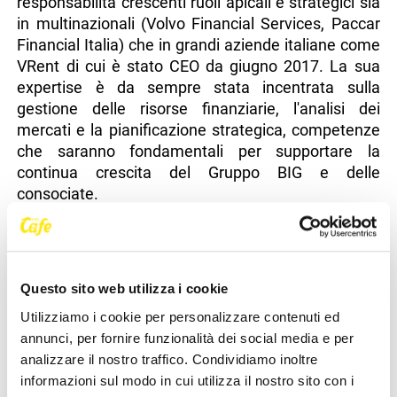
responsabilità crescenti ruoli apicali e strategici sia
in multinazionali (Volvo Financial Services, Paccar
Financial Italia) che in grandi aziende italiane come
VRent di cui è stato CEO da giugno 2017. La sua
expertise è da sempre stata incentrata sulla
gestione delle risorse finanziarie, l'analisi dei
mercati e la pianificazione strategica, competenze
che saranno fondamentali per supportare la
continua crescita del Gruppo BIG e delle
consociate.
Edoardo Gorlero ha commentato: "Sono molto
felice di entrare a far parte di questo Gruppo, che
ammiro per il suo impegno su innovazione,
centralità del cliente e soluzioni di mobilità efficaci.
Questo sito web utilizza i cookie
Questa nuova avventura rappresenta per me
Utilizziamo i cookie per personalizzare contenuti ed
un’opportunità straordinaria per contribuire alla
annunci, per fornire funzionalità dei social media e per
crescita di un’azienda così dinamica e far parte di
analizzare il nostro traffico. Condividiamo inoltre
un gruppo già affiatato e performante. Sono pronto
informazioni sul modo in cui utilizza il nostro sito con i
a mettere a disposizione la mia esperienza e le mie