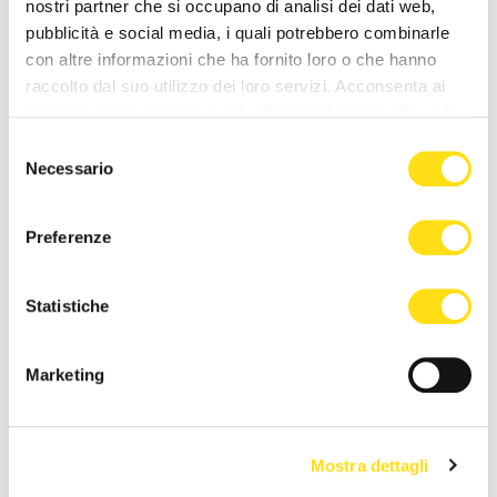
nostri partner che si occupano di analisi dei dati web,
competenze per affrontare le sfide che ci
pubblicità e social media, i quali potrebbero combinarle
attendono e per lavorare insieme a un team di
con altre informazioni che ha fornito loro o che hanno
professionisti straordinari. Insieme possiamo
raccolto dal suo utilizzo dei loro servizi. Acconsenta ai
continuare a costruire un futuro brillante e
nostri cookie se continua ad utilizzare il nostro sito web.
raggiungere traguardi sempre più ambiziosi."
Selezione
Necessario
del
consenso
Preferenze
NEWS DELLA STESSA CATEGORIA
Statistiche
Marketing
Mostra dettagli
SEGNALAZIONI
SEGNALAZIONI