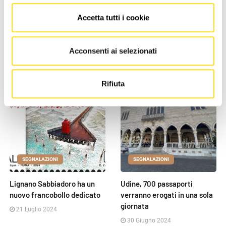
Calcio e Lifestyle: l’impatto
Operatore Socio-Sanitario
Accetta tutti i cookie
dei grandi eventi
(OSS): pubblicato il bando
sull’economia dei servizi in
per l'ammissione alla [...]
[...]
20 Agosto 2024
Acconsenti ai selezionati
20 Aprile 2026
Rifiuta
SEGNALAZIONI
SEGNALAZIONI
Lignano Sabbiadoro ha un
Udine, 700 passaporti
nuovo francobollo dedicato
verranno erogati in una sola
giornata
21 Luglio 2024
30 Giugno 2024