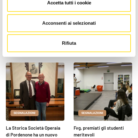
Accetta tutti i cookie
"
proporre per l’anno 2027.
Acconsenti ai selezionati
Rifiuta
NEWS DELLA STESSA CATEGORIA
SEGNALAZIONI
SEGNALAZIONI
La Storica Società Operaia
Fvg, premiati gli studenti
di Pordenone ha un nuovo
meritevoli