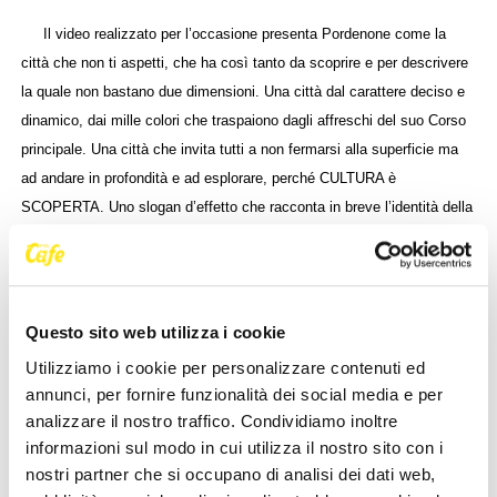
Il video realizzato per l’occasione presenta Pordenone come la
città che non ti aspetti, che ha così tanto da scoprire e per descrivere
la quale non bastano due dimensioni. Una città dal carattere deciso e
dinamico, dai mille colori che traspaiono dagli affreschi del suo Corso
principale. Una città che invita tutti a non fermarsi alla superficie ma
ad andare in profondità e ad esplorare, perché CULTURA è
SCOPERTA. Uno slogan d’effetto che racconta in breve l’identità della
nostra città, che può essere descritta da 9 semplici sostantivi:
apertura, inclusività, tranquillità, dinamicità, maturità, impresa,
eleganza, cultura e sorpresa.
Questo sito web utilizza i cookie
Anche IAL Fvg, con il suo Centro Turistico Alberghiero di Aviano,
Utilizziamo i cookie per personalizzare contenuti ed
scuola di formazione di alto livello, è stato presente alla serata. Le
annunci, per fornire funzionalità dei social media e per
classi seconde del Corso per cameriere di sala-bar e del Corso di
analizzare il nostro traffico. Condividiamo inoltre
cucina, accompagnate dal maître Fabio Pezzella, dalla barlady
informazioni sul modo in cui utilizza il nostro sito con i
Annalisa Zuin e dalla chef Ambra De Caro, hanno predisposto un
nostri partner che si occupano di analisi dei dati web,
rinfresco dal menù articolato a base di prodotti locali e di stagione.