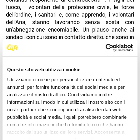
fuoco, i volontari della protezione civile, le forze
dell'ordine, i sanitari e, come apprendo, i volontari
dell'Ana, stanno lavorando senza sosta con
un'abnegazione encomiabile. Un plauso anche ai
sindaci, con cui sono in contatto diretto, che sono in
prima linea da stanotte per gestire questa crisi
drammatica".
"È fondamentale ora superare insieme questa
Questo sito web utilizza i cookie
prima fase di acuta emergenza. Il territorio è ferito -
conclude Bernardis - ma saprà rialzarsi con il
Utilizziamo i cookie per personalizzare contenuti ed
sostegno di tutti".
annunci, per fornire funzionalità dei social media e per
analizzare il nostro traffico. Condividiamo inoltre
informazioni sul modo in cui utilizza il nostro sito con i
nostri partner che si occupano di analisi dei dati web,
pubblicità e social media, i quali potrebbero combinarle
NEWS DELLA STESSA CATEGORIA
con altre informazioni che ha fornito loro o che hanno
raccolto dal suo utilizzo dei loro servizi. Acconsenta ai
nostri cookie se continua ad utilizzare il nostro sito web.