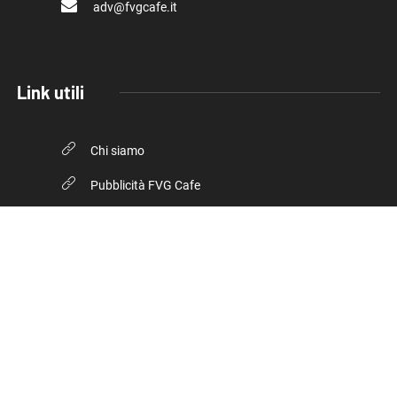
adv@fvgcafe.it
Link utili
Chi siamo
Pubblicità FVG Cafe
Privacy policy
Cookie Policy
© 2026, FVG Cafe. Tutti i diritti riservati.
Inserto della testata giornalistica online Trieste Cafe iscritta