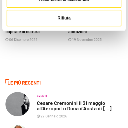
POLITICA
POLITICA
Rifiuta
GO!2025, Anzil: "Gorizia e
Maltempo, Fedriga: "priorità
Nova Gorica per sempre
al rientro in sicurezza nelle
capitale di cultura"
abitazioni"
06 Dicembre 2025
19 Novembre 2025
LE PIÙ RECENTI
EVENTI
Cesare Cremonini il 31 maggio
all'Aeroporto Duca d'Aosta di [...]
29 Gennaio 2026