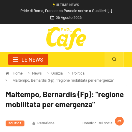
ULTIME NEWS
Pride di Roma, Francesca Pascale scrive a Gualtieri: [...]
06 Agosto 2026
LE NEWS
Home
News
Gorizia
Politica
Maltempo, Bernardis (Fp): "regione mobilitata per emergenza"
Maltempo, Bernardis (Fp): "regione
mobilitata per emergenza"
Redazione
Condividi sui social
POLITICA