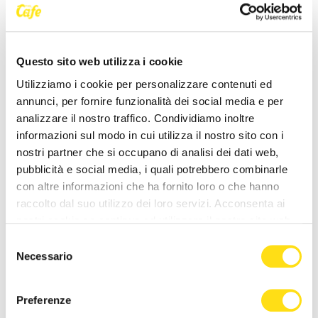
Questo sito web utilizza i cookie
Tariffe
Utilizziamo i cookie per personalizzare contenuti ed
Per raggiungere l'università di Gorizia (via Alviano) è possibile
annunci, per fornire funzionalità dei social media e per
usufruire della corsa tramite il singolo biglietto orario urbano da
analizzare il nostro traffico. Condividiamo inoltre
informazioni sul modo in cui utilizza il nostro sito con i
1,45 € o con l'abbonamento alla singola linea o intera rete
nostri partner che si occupano di analisi dei dati web,
(quindicinale a 24,10 €, mensile a 38,05 €). Quest' ultimo
pubblicità e social media, i quali potrebbero combinarle
abbonamento offre agli studenti la possibilità di spostarsi in tutta la
con altre informazioni che ha fornito loro o che hanno
città, utilizzando anche le altre linee urbane.
raccolto dal suo utilizzo dei loro servizi. Acconsenta ai
nostri cookie se continua ad utilizzare il nostro sito web.
Selezione
Agevolazioni e sconti disponibili
Necessario
del
consenso
Gli studenti dell'università di Gorizia possono beneficiare di
Preferenze
agevolazioni e sconti, inclusi lo sconto ARDIS, ottenibile tramite il