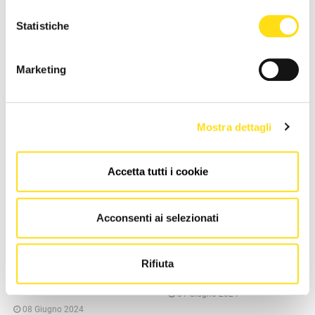
webticketing di TPLFVG con specifica autocertificazione.
Statistiche
Marketing
NEWS DELLA STESSA CATEGORIA
Mostra dettagli
Accetta tutti i cookie
Acconsenti ai selezionati
SEGNALAZIONI
SEGNALAZIONI
Gorizia, un parco del Comune
Monfalcone, sorgerà un
Rifiuta
rinnovato e accessibile
nuovo polo scolastico
durante le elezioni
01 Giugno 2024
08 Giugno 2024