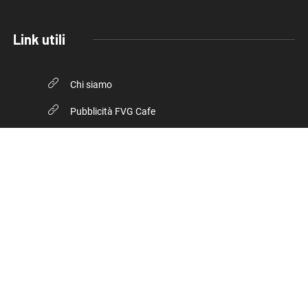
Link utili
Chi siamo
Pubblicità FVG Cafe
Privacy policy
Cookie Policy
© 2026, FVG Cafe. Tutti i diritti riservati.
Inserto della testata giornalistica online Trieste Cafe iscritta
presso il Tribunale di Trieste – Numero registrazione 17/2018 del
10 luglio 2018 - 2266/2018 V.G. Direttore Luca Marsi.