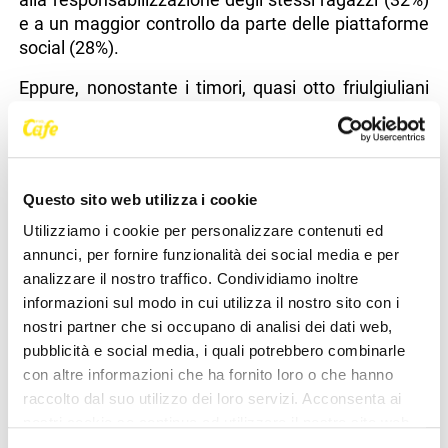
e a un maggior controllo da parte delle piattaforme
social (28%).
Eppure, nonostante i timori, quasi otto friulgiuliani
su dieci (76%) ignorano l’esistenza di polizze
assicurative pensate per proteggere in caso di furto
di dati, violazioni da parte di hacker o episodi di
cyberbullismo. Quasi uno su due (45%) dichiara
Questo sito web utilizza i cookie
tuttavia che potrebbe valutarla per tutelarsi. Tra le
ragioni figurano la tutela legale (27%), il senso di
Utilizziamo i cookie per personalizzare contenuti ed
sicurezza (26%), la copertura delle spese in caso di
annunci, per fornire funzionalità dei social media e per
frode digitale (22%) e la copertura della
analizzare il nostro traffico. Condividiamo inoltre
responsabilità civile dei genitori per danni causati
informazioni sul modo in cui utilizza il nostro sito con i
dai figli minori online (12%).
nostri partner che si occupano di analisi dei dati web,
pubblicità e social media, i quali potrebbero combinarle
“La nostra ricerca evidenzia una crescente
con altre informazioni che ha fornito loro o che hanno
preoccupazione circa i rischi della vita digitale, e in
raccolto dal suo utilizzo dei loro servizi. Acconsenta ai
questo scenario, insieme a consapevolezza e
nostri cookie se continua ad utilizzare il nostro sito web.
comportamenti preventivi, anche le soluzioni