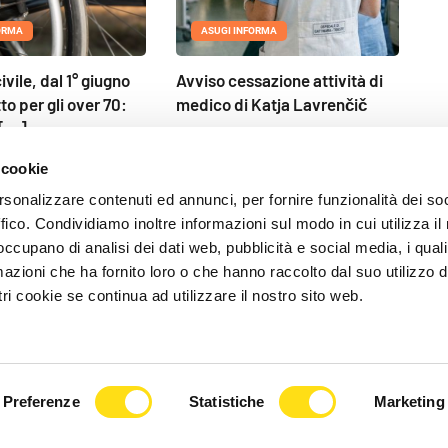
ORMA
ASUGI INFORMA
civile, dal 1° giugno
Avviso cessazione attività di
to per gli over 70:
medico di Katja Lavrenčič
[...]
22 Maggio 2026
2026
 cookie
rsonalizzare contenuti ed annunci, per fornire funzionalità dei so
ffico. Condividiamo inoltre informazioni sul modo in cui utilizza il 
 occupano di analisi dei dati web, pubblicità e social media, i qual
azioni che ha fornito loro o che hanno raccolto dal suo utilizzo d
ri cookie se continua ad utilizzare il nostro sito web.
Preferenze
Statistiche
Marketing