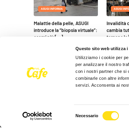
ASUGI INFORMA
ASUGI INF
Malattie della pelle, ASUGI
Invalidità 
introduce la “biopsia virtuale”:
cambia tut
esami più [...]
tornano le 
26 Maggio 2026
25 Maggio 
Questo sito web utilizza i
Utilizziamo i cookie per pe
per analizzare il nostro tra
con i nostri partner che si
combinarle con altre inform
servizi. Acconsenta ai nost
Seguici su
Selezione
Necessario
del
consenso