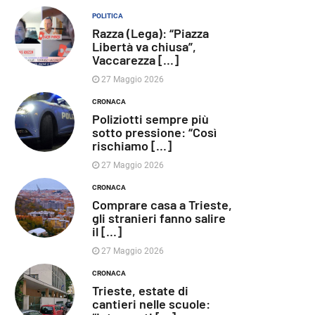
POLITICA
Razza (Lega): “Piazza
Libertà va chiusa”,
Vaccarezza [...]
27 Maggio 2026
CRONACA
Poliziotti sempre più
sotto pressione: “Così
rischiamo [...]
27 Maggio 2026
CRONACA
Comprare casa a Trieste,
gli stranieri fanno salire
il [...]
27 Maggio 2026
CRONACA
Trieste, estate di
cantieri nelle scuole: