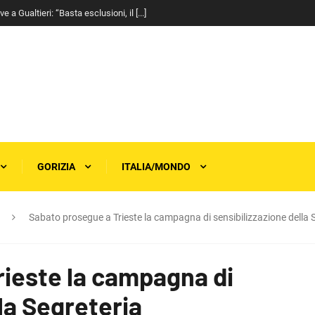
a Gualtieri: “Basta esclusioni, il [...]
GORIZIA
ITALIA/MONDO
Sabato prosegue a Trieste la campagna di sensibilizzazione della 
rieste la campagna di
la Segreteria