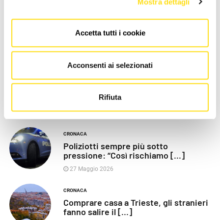
Mostra dettagli
Accetta tutti i cookie
LE PIÙ RECENTI
Acconsenti ai selezionati
POLITICA
Razza (Lega): “Piazza Libertà va
Rifiuta
chiusa”, Vaccarezza [...]
27 Maggio 2026
CRONACA
Poliziotti sempre più sotto
pressione: “Così rischiamo [...]
27 Maggio 2026
CRONACA
Comprare casa a Trieste, gli stranieri
fanno salire il [...]