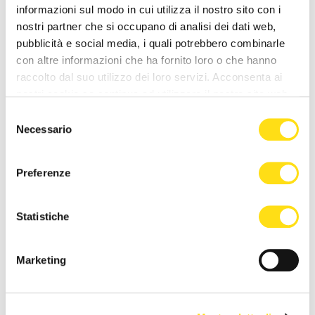
Poliziotti sempre più sotto
Comprare casa a Trieste, gli
informazioni sul modo in cui utilizza il nostro sito con i
pressione: “Così rischiamo di
stranieri fanno salire il
nostri partner che si occupano di analisi dei dati web,
non trovare più [...]
mercato: “La città è [...]
pubblicità e social media, i quali potrebbero combinarle
con altre informazioni che ha fornito loro o che hanno
27 Maggio 2026
27 Maggio 2026
raccolto dal suo utilizzo dei loro servizi. Acconsenta ai
nostri cookie se continua ad utilizzare il nostro sito web.
Selezione
Necessario
del
consenso
Preferenze
CRONACA
CRONACA
Statistiche
Trieste, estate di cantieri
Trieste Trasporti supera il
nelle scuole: “Interventi
Covid: “Biglietti e passeggeri
Marketing
concentrati quando gli [...]
tornati ai livelli [...]
27 Maggio 2026
27 Maggio 2026