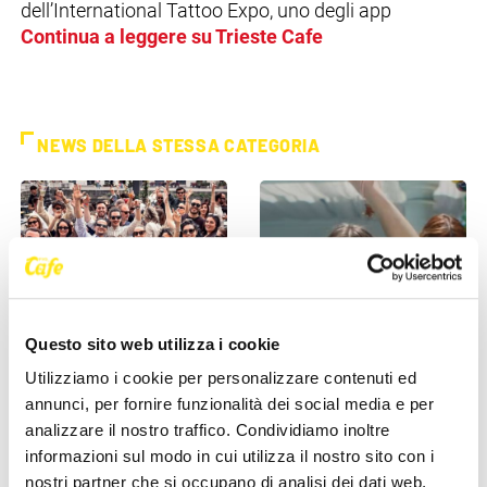
dell’International Tattoo Expo, uno degli app
Continua a leggere su Trieste Cafe
NEWS DELLA STESSA CATEGORIA
Questo sito web utilizza i cookie
EVENTI
EVENTI
Utilizziamo i cookie per personalizzare contenuti ed
annunci, per fornire funzionalità dei social media e per
Trieste si sveglia a ritmo di
Clara porta il suo pop tra le
analizzare il nostro traffico. Condividiamo inoltre
musica: domenica torna il
mura della storia: l’11 luglio il
informazioni sul modo in cui utilizza il nostro sito con i
Morning Club in piazza [...]
concerto al [...]
nostri partner che si occupano di analisi dei dati web,