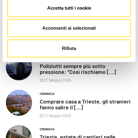
Accetta tutti i cookie
LE PIÙ RECENTI
POLITICA
Acconsenti ai selezionati
Razza (Lega): “Piazza Libertà va
chiusa”, Vaccarezza [...]
27 Maggio 2026
Rifiuta
CRONACA
Poliziotti sempre più sotto
pressione: “Così rischiamo [...]
27 Maggio 2026
CRONACA
Comprare casa a Trieste, gli stranieri
fanno salire il [...]
27 Maggio 2026
CRONACA
Trieste, estate di cantieri nelle