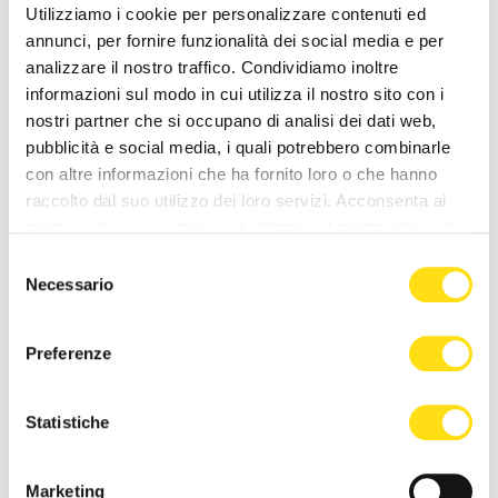
Utilizziamo i cookie per personalizzare contenuti ed
27 Maggio 2026
annunci, per fornire funzionalità dei social media e per
analizzare il nostro traffico. Condividiamo inoltre
informazioni sul modo in cui utilizza il nostro sito con i
nostri partner che si occupano di analisi dei dati web,
pubblicità e social media, i quali potrebbero combinarle
con altre informazioni che ha fornito loro o che hanno
raccolto dal suo utilizzo dei loro servizi. Acconsenta ai
nostri cookie se continua ad utilizzare il nostro sito web.
POLITICA
POLITICA
Selezione
Necessario
del
“La Minaccia di Allah” di
Bandiere rosse a Santa
consenso
Anna Cisint a Gorizia per un
Croce, il PD attacca
evento dedicato alla [...]
Dipiazza: “Memoria storica
Preferenze
non va [...]
27 Maggio 2026
27 Maggio 2026
Statistiche
Marketing