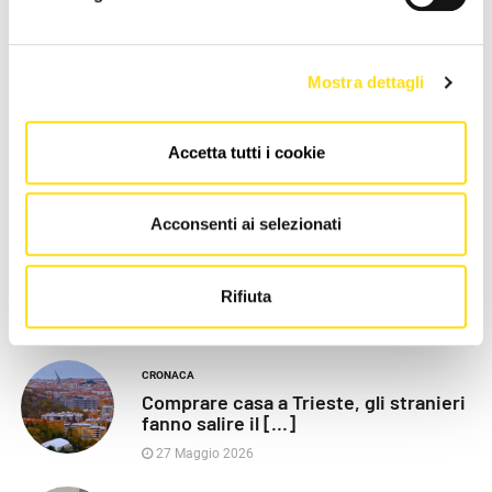
LE PIÙ RECENTI
Mostra dettagli
POLITICA
Razza (Lega): “Piazza Libertà va
Accetta tutti i cookie
chiusa”, Vaccarezza [...]
27 Maggio 2026
Acconsenti ai selezionati
CRONACA
Poliziotti sempre più sotto
pressione: “Così rischiamo [...]
Rifiuta
27 Maggio 2026
CRONACA
Comprare casa a Trieste, gli stranieri
fanno salire il [...]
27 Maggio 2026