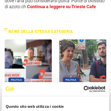
dove l’aria può considerarsi pulita. Punte di biossido
di azoto ch
Continua a leggere su Trieste Cafe
NEWS DELLA STESSA CATEGORIA
POLITICA
POLITICA
Razza (Lega): “Piazza
Aggressione al ricordo Grilz,
Libertà va chiusa”,
l'opposizione attacca: "La
Vaccarezza (Adesso
maggioranza scappa dal [...]
Questo sito web utilizza i cookie
Trieste): [...]
27 Maggio 2026