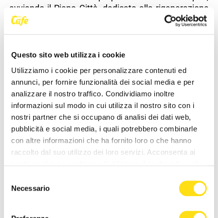
avviando il Piano Città, dedicato alla rigenerazione
del patrimonio pubblico, e partecipando a sei nuovi
progetti europei nel campo della sostenibilità e
della transizione energetica. È il segno di una città
che si apre, si connette e attrae.
Questo sito web utilizza i cookie
Utilizziamo i cookie per personalizzare contenuti ed
Ambiente e sostenibilità. La città che respira
annunci, per fornire funzionalità dei social media e per
L'amministrazione ha voluto imprimere una svolta
analizzare il nostro traffico. Condividiamo inoltre
anche in campo ambientale, avviando una serie di
informazioni sul modo in cui utilizza il nostro sito con i
interventi che compongono una vera e propria
nostri partner che si occupano di analisi dei dati web,
infrastruttura verde. Il nuovo modello di raccolta
pubblicità e social media, i quali potrebbero combinarle
Differenziata Smart ha già prodotto una riduzione
con altre informazioni che ha fornito loro o che hanno
del 9% del rifiuto indifferenziato e sarà esteso a
raccolto dal suo utilizzo dei loro servizi. Acconsenta ai
oltre quindicimila residenti entro l'estate 2026.
nostri cookie se continua ad utilizzare il nostro sito web.
Selezione
L'inaugurazione del Centro del Riuso segna un
Necessario
del
passo importante verso l'economia circolare,
consenso
mentre il grande partenariato pubblico-privato da