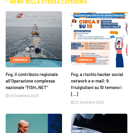
NEWS DELLA STESSA CATEGORIA
CRONACA
CRONACA
Fvg, il contributo regionale
Fvg, a rischio hacker social
all’Operazione complessa
network e e-mail: 9
nazionale “FISH_NET”
friulgiuliani su 10 temono i
[...]
29 Dicembre 2025
22 Dicembre 2025