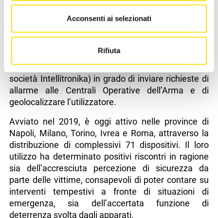
d’intesa con il Soroptimist International d’Italia e
Acconsenti ai selezionati
sostenuto da fondazioni no profit, consiste nel
fornire alla vittima che denuncia episodi di violenza
di genere - individuata d’intesa con l’Autorità
Rifiuta
giudiziaria inquirente e che presti il proprio
consenso - uno smartwatch (realizzato dalla
società Intellitronika) in grado di inviare richieste di
allarme alle Centrali Operative dell’Arma e di
geolocalizzare l’utilizzatore.
Avviato nel 2019, è oggi attivo nelle province di
Napoli, Milano, Torino, Ivrea e Roma, attraverso la
distribuzione di complessivi 71 dispositivi. Il loro
utilizzo ha determinato positivi riscontri in ragione
sia dell’accresciuta percezione di sicurezza da
parte delle vittime, consapevoli di poter contare su
interventi tempestivi a fronte di situazioni di
emergenza, sia dell’accertata funzione di
deterrenza svolta dagli apparati.