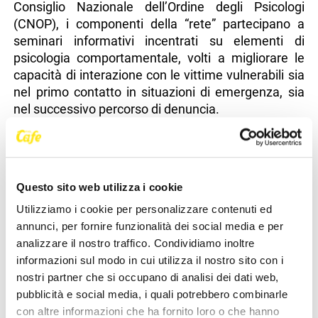
Consiglio Nazionale dell’Ordine degli Psicologi
(CNOP), i componenti della “rete” partecipano a
seminari informativi incentrati su elementi di
psicologia comportamentale, volti a migliorare le
capacità di interazione con le vittime vulnerabili sia
nel primo contatto in situazioni di emergenza, sia
nel successivo percorso di denuncia.
Oltre al personale debitamente formato e ai Reparti
dedicati, il primo sportello di ascolto per le vittime
sono le Stazioni Carabinieri, fulcro dell’Istituzione,
Questo sito web utilizza i cookie
“porte della speranza”, capillarmente diffuse sul
territorio e in grado di assicurare interventi
Utilizziamo i cookie per personalizzare contenuti ed
tempestivi.
annunci, per fornire funzionalità dei social media e per
analizzare il nostro traffico. Condividiamo inoltre
Tra le iniziative di maggiore rilievo, il progetto “Una
informazioni sul modo in cui utilizza il nostro sito con i
stanza tutta per sé”, avviato nel 2015 in
nostri partner che si occupano di analisi dei dati web,
collaborazione con Soroptimist International
pubblicità e social media, i quali potrebbero combinarle
d’Italia, ha consentito l’allestimento di 211 stanze
con altre informazioni che ha fornito loro o che hanno